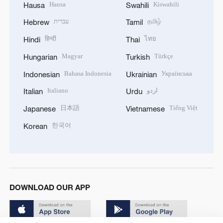
Hausa
Kiswahili
Hausa
Swahili
עברית
தமிழ்
Hebrew
Tamil
हिन्दी
ไทย
Hindi
Thai
Magyar
Türkçe
Hungarian
Turkish
Bahasa Indonesia
Українська
Indonesian
Ukrainian
Italiano
اردو
Italian
Urdu
日本語
Tiếng Việt
Japanese
Vietnamese
한국어
Korean
DOWNLOAD OUR APP