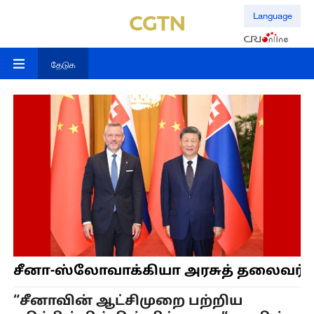
Language
தேடுக
சீனா-ஸ்லோவாக்கியா அரசுத் தலைவர்களி
“சீனாவின் ஆட்சிமுறை பற்றிய