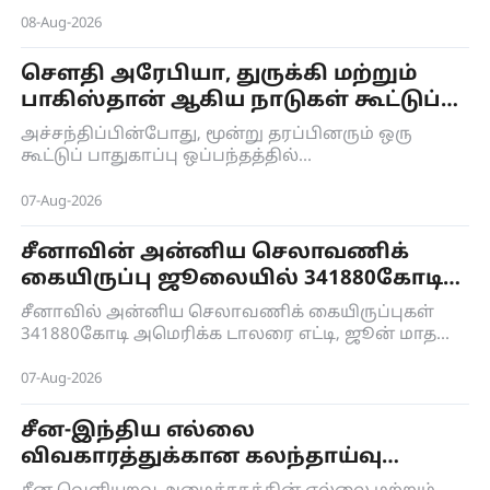
ஏற்ற நடவடிக்கைகளையும் காலநிலை மாற்றம்
பற்றிய ஐ.நா கட்டுக்கோப்பு உடன்படிக்கையின்
08-Aug-2026
செயலகத்தின் நிர்வாகச் செயலாளர் சைமன் ஸ்டீல்
பாராட்டியுள்ளார்.
செளதி அரேபியா, துருக்கி மற்றும்
பாகிஸ்தான் ஆகிய நாடுகள் கூட்டுப்
பாதுகாப்பு ஒப்பந்தம்
அச்சந்திப்பின்போது, ​​மூன்று தரப்பினரும் ஒரு
கூட்டுப் பாதுகாப்பு ஒப்பந்தத்தில்
கையெழுத்திட்டனர்.
07-Aug-2026
சீனாவின் அன்னிய செலாவணிக்
கையிருப்பு ஜூலையில் 341880கோடி
டாலரை எட்டியது
சீனாவில் அன்னிய செலாவணிக் கையிருப்புகள்
341880கோடி அமெரிக்க டாலரை எட்டி, ஜூன் மாத
காலத்தில் இருந்ததை விட 0.07விழுக்காடு
அதிகரித்தது.
07-Aug-2026
சீன-இந்திய எல்லை
விவகாரத்துக்கான கலந்தாய்வு
மற்றும் ஒருங்கிணைப்புப் பணி