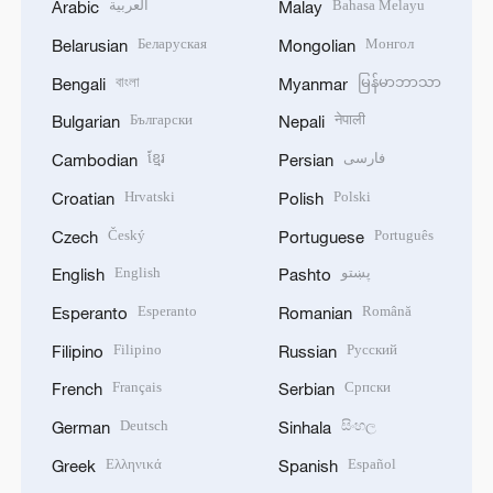
العربية
Bahasa Melayu
Arabic
Malay
Беларуская
Монгол
Belarusian
Mongolian
বাংলা
မြန်မာဘာသာ
Bengali
Myanmar
Български
नेपाली
Bulgarian
Nepali
ខ្មែរ
فارسی
Cambodian
Persian
Hrvatski
Polski
Croatian
Polish
Český
Português
Czech
Portuguese
English
پښتو
English
Pashto
Esperanto
Română
Esperanto
Romanian
Filipino
Русский
Filipino
Russian
Français
Српски
French
Serbian
Deutsch
සිංහල
German
Sinhala
Ελληνικά
Español
Greek
Spanish