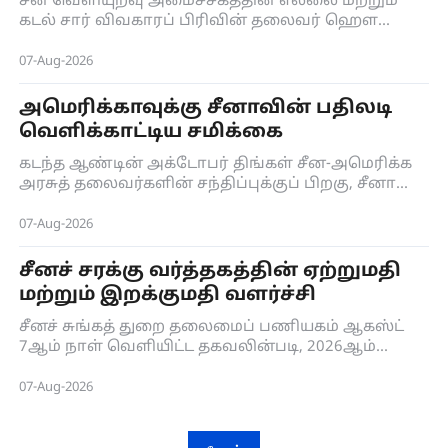
சீன வெளியுறவு அமைச்சகத்தின் எல்லை மற்றும்
அமைப்புமுறை பற்றிய 36வது கூட்டம்
கடல் சார் விவகாரப் பிரிவின் தலைவர் ஹௌ
யான்ச்சீ, இந்திய வெளியுறவு அமைச்சகத்தின்
கிழக்காசிய பிரிவின் இணைச் செயலாளர் சுஜித்
07-Aug-2026
கோஷ் ஆகியோர், ஆகஸ்டு 6ஆம் நாள் புது
தில்லியில் நடைபெற்ற சீன-இந்திய எல்லை
அமெரிக்காவுக்கு சீனாவின் பதிலடி
விவகாரத்துக்கான கலந்தாய்வு மற்றும்
வெளிக்காட்டிய சமிக்கை
ஒருங்கிணைப்புப் பணி அமைப்புமுறை பற்றிய
36வது கூட்டத்துக்குக் கூட்டாகத் தலைமைத்
கடந்த ஆண்டின் அக்டோபர் திங்கள் சீன-அமெரிக்க
தாங்கினர்.
அரசுத் தலைவர்களின் சந்திப்புக்குப் பிறகு, சீனா
மீதான கட்டுப்பாட்டு நடவடிக்கைகளை அமெரிக்கா
பல முறை வெளியிட்டன.
07-Aug-2026
சீனச் சரக்கு வர்த்தகத்தின் ஏற்றுமதி
மற்றும் இறக்குமதி வளர்ச்சி
சீனச் சுங்கத் துறை தலைமைப் பணியகம் ஆகஸ்ட்
7ஆம் நாள் வெளியிட்ட தகவலின்படி, 2026ஆம்
ஆண்டின் முதல் 7 மாதங்களில், சீனாவின் சரக்கு
வர்த்தகத்தின் ஏற்றுமதி மற்றும் இறக்குமதி
07-Aug-2026
தொடர்ந்து சீராக வளர்ந்து, அதன் மொத்த தொகை
30.13 இலட்சம் கோடி யுவானை எட்டியுள்ளது.