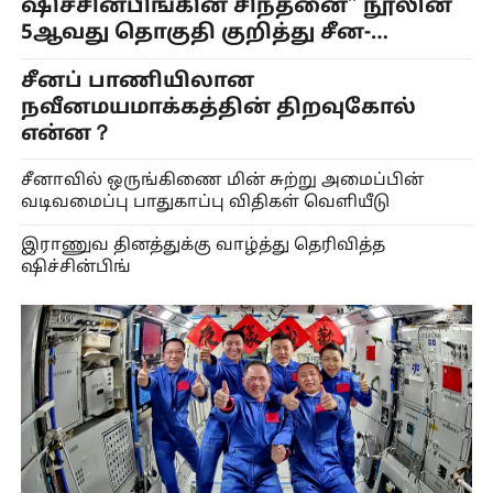
ஷிச்சின்பிங்கின் சிந்தனை” நூலின்
5ஆவது தொகுதி குறித்து சீன-
தஜிக்ஸ்தான் துறையினர்கள்
சீனப் பாணியிலான
பரிமாற்றம்
நவீனமயமாக்கத்தின் திறவுகோல்
என்ன？
சீனாவில் ஒருங்கிணை மின் சுற்று அமைப்பின்
வடிவமைப்பு பாதுகாப்பு விதிகள் வெளியீடு
இராணுவ தினத்துக்கு வாழ்த்து தெரிவித்த
ஷிச்சின்பிங்