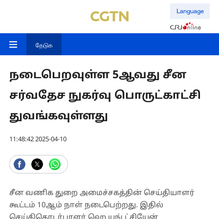
Language
தேடுக
நடைபெறவுள்ள 5ஆவது சீன
சர்வதேச நுகர்வு பொருட்காட்சி
துவங்கவுள்ளது
11:48:42 2025-04-10
சீன வணிக துறை அமைச்சகத்தின் செய்தியாளர்
கூட்டம் 10ஆம் நாள் நடைபெற்றது. இதில்
செய்திதொடர்பாளர் ஹெ யுங் ட்சியேன்