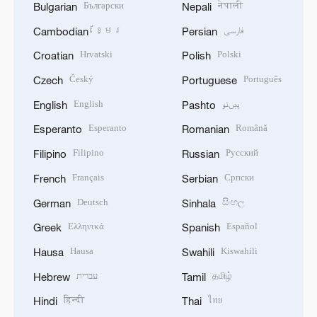
Български
नेपाली
Bulgarian
Nepali
ខ្មែរ
فارسی
Cambodian
Persian
Hrvatski
Polski
Croatian
Polish
Český
Português
Czech
Portuguese
English
پښتو
English
Pashto
Esperanto
Română
Esperanto
Romanian
Filipino
Русский
Filipino
Russian
Français
Српски
French
Serbian
Deutsch
සිංහල
German
Sinhala
Ελληνικά
Español
Greek
Spanish
Hausa
Kiswahili
Hausa
Swahili
עברית
தமிழ்
Hebrew
Tamil
हिन्दी
ไทย
Hindi
Thai