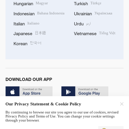
Magyar
Türkçe
Hungarian
Turkish
Bahasa Indonesia
Українська
Indonesian
Ukrainian
Italiano
اردو
Italian
Urdu
日本語
Tiếng Việt
Japanese
Vietnamese
한국어
Korean
DOWNLOAD OUR APP
Our Privacy Statement & Cookie Policy
By continuing to browse our site you agree to our use of cookies, revised
Privacy Policy and Terms of Use. You can change your cookie settings
through your browser.
© China Radio International.CRI. All Rights Reserved. 16A
Shijingshan Road, Beijing, China. 100040