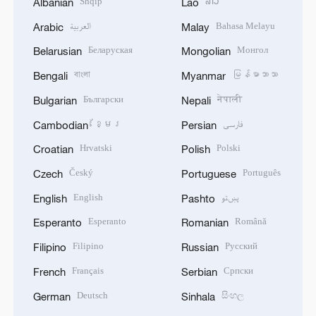
Shqip
ລາວ
Albanian
Lao
العربية
Bahasa Melayu
Arabic
Malay
Беларуская
Монгол
Belarusian
Mongolian
বাংলা
မြန်မာဘာသာ
Bengali
Myanmar
Български
नेपाली
Bulgarian
Nepali
ខ្មែរ
فارسی
Cambodian
Persian
Hrvatski
Polski
Croatian
Polish
Český
Português
Czech
Portuguese
English
پښتو
English
Pashto
Esperanto
Română
Esperanto
Romanian
Filipino
Русский
Filipino
Russian
Français
Српски
French
Serbian
Deutsch
සිංහල
German
Sinhala