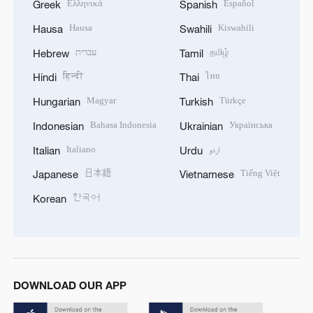
Ελληνικά
Español
Greek
Spanish
Hausa
Kiswahili
Hausa
Swahili
עברית
தமிழ்
Hebrew
Tamil
हिन्दी
ไทย
Hindi
Thai
Magyar
Türkçe
Hungarian
Turkish
Bahasa Indonesia
Українська
Indonesian
Ukrainian
Italiano
اردو
Italian
Urdu
日本語
Tiếng Việt
Japanese
Vietnamese
한국어
Korean
DOWNLOAD OUR APP