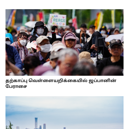
தற்காப்பு வெள்ளையறிக்கையில் ஜப்பானின்
பேராசை