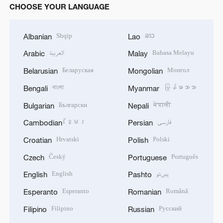
CHOOSE YOUR LANGUAGE
Shqip
ລາວ
Albanian
Lao
العربية
Bahasa Melayu
Arabic
Malay
Беларуская
Монгол
Belarusian
Mongolian
বাংলা
မြန်မာဘာသာ
Bengali
Myanmar
Български
नेपाली
Bulgarian
Nepali
ខ្មែរ
فارسی
Cambodian
Persian
Hrvatski
Polski
Croatian
Polish
Český
Português
Czech
Portuguese
English
پښتو
English
Pashto
Esperanto
Română
Esperanto
Romanian
Filipino
Русский
Filipino
Russian