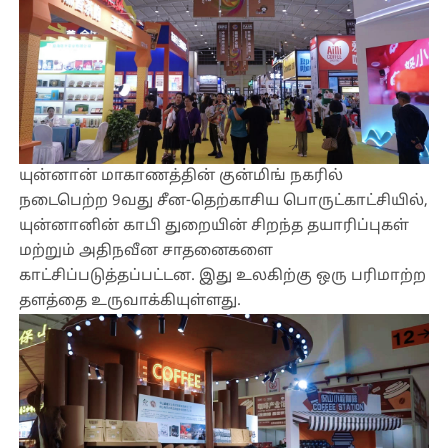
யுன்னான் மாகாணத்தின் குன்மிங் நகரில்
நடைபெற்ற 9வது சீன-தெற்காசிய பொருட்காட்சியில்,
யுன்னானின் காபி துறையின் சிறந்த தயாரிப்புகள்
மற்றும் அதிநவீன சாதனைகளை
காட்சிப்படுத்தப்பட்டன. இது உலகிற்கு ஒரு பரிமாற்ற
தளத்தை உருவாக்கியுள்ளது.