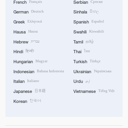
Français
Српски
French
Serbian
Deutsch
සිංහල
German
Sinhala
Ελληνικά
Español
Greek
Spanish
Hausa
Kiswahili
Hausa
Swahili
עברית
தமிழ்
Hebrew
Tamil
हिन्दी
ไทย
Hindi
Thai
Magyar
Türkçe
Hungarian
Turkish
Bahasa Indonesia
Українська
Indonesian
Ukrainian
Italiano
اردو
Italian
Urdu
日本語
Tiếng Việt
Japanese
Vietnamese
한국어
Korean