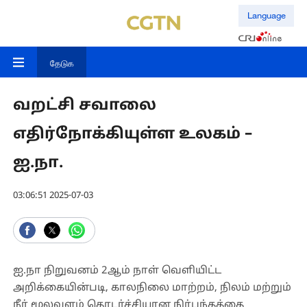
Language
தேடுக
வறட்சி சவாலை
எதிர்நோக்கியுள்ள உலகம் –
ஐ.நா.
03:06:51 2025-07-03
ஐ.நா நிறுவனம் 2ஆம் நாள் வெளியிட்ட
அறிக்கையின்படி, காலநிலை மாற்றம், நிலம் மற்றும்
நீர் மூலவளம் தொடர்ச்சியான நிர்பந்தத்தை