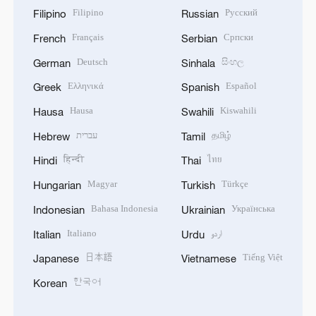
Filipino
Русский
Filipino
Russian
Français
Српски
French
Serbian
Deutsch
සිංහල
German
Sinhala
Ελληνικά
Español
Greek
Spanish
Hausa
Kiswahili
Hausa
Swahili
עברית
தமிழ்
Hebrew
Tamil
हिन्दी
ไทย
Hindi
Thai
Magyar
Türkçe
Hungarian
Turkish
Bahasa Indonesia
Українська
Indonesian
Ukrainian
Italiano
اردو
Italian
Urdu
日本語
Tiếng Việt
Japanese
Vietnamese
한국어
Korean