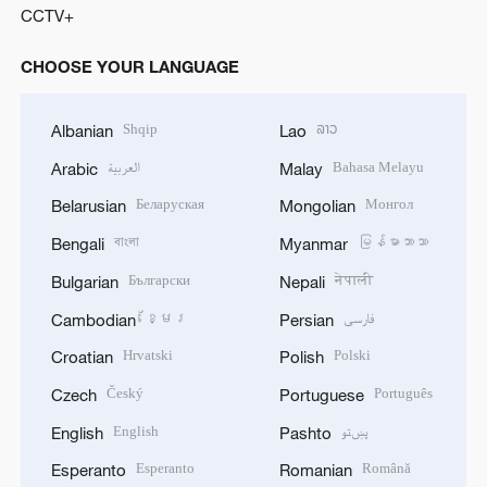
CCTV+
CHOOSE YOUR LANGUAGE
Shqip
ລາວ
Albanian
Lao
العربية
Bahasa Melayu
Arabic
Malay
Беларуская
Монгол
Belarusian
Mongolian
বাংলা
မြန်မာဘာသာ
Bengali
Myanmar
Български
नेपाली
Bulgarian
Nepali
ខ្មែរ
فارسی
Cambodian
Persian
Hrvatski
Polski
Croatian
Polish
Český
Português
Czech
Portuguese
English
پښتو
English
Pashto
Esperanto
Română
Esperanto
Romanian