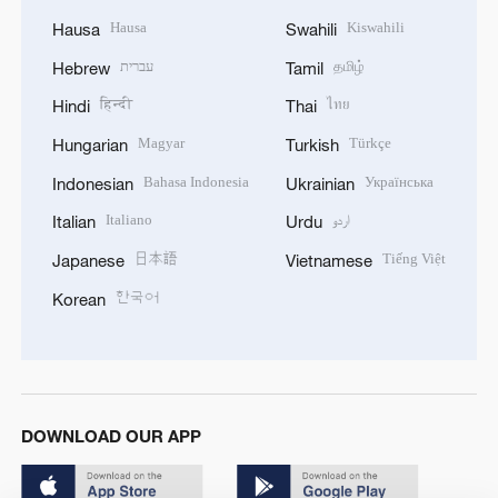
Hausa
Kiswahili
Hausa
Swahili
עברית
தமிழ்
Hebrew
Tamil
हिन्दी
ไทย
Hindi
Thai
Magyar
Türkçe
Hungarian
Turkish
Bahasa Indonesia
Українська
Indonesian
Ukrainian
Italiano
اردو
Italian
Urdu
日本語
Tiếng Việt
Japanese
Vietnamese
한국어
Korean
DOWNLOAD OUR APP