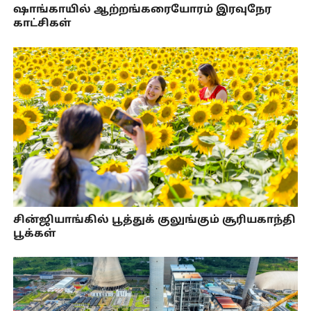
ஷாங்காயில் ஆற்றங்கரையோரம் இரவுநேர
காட்சிகள்
சின்ஜியாங்கில் பூத்துக் குலுங்கும் சூரியகாந்தி
பூக்கள்