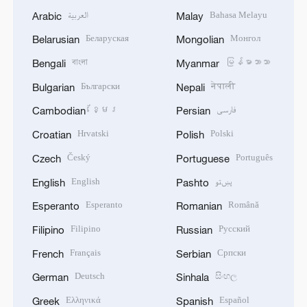
العربية
Bahasa Melayu
Arabic
Malay
Беларуская
Монгол
Belarusian
Mongolian
বাংলা
မြန်မာဘာသာ
Bengali
Myanmar
Български
नेपाली
Bulgarian
Nepali
ខ្មែរ
فارسی
Cambodian
Persian
Hrvatski
Polski
Croatian
Polish
Český
Português
Czech
Portuguese
English
پښتو
English
Pashto
Esperanto
Română
Esperanto
Romanian
Filipino
Русский
Filipino
Russian
Français
Српски
French
Serbian
Deutsch
සිංහල
German
Sinhala
Ελληνικά
Español
Greek
Spanish