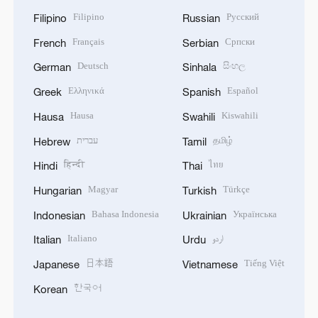
Filipino
Русский
Filipino
Russian
Français
Српски
French
Serbian
Deutsch
සිංහල
German
Sinhala
Ελληνικά
Español
Greek
Spanish
Hausa
Kiswahili
Hausa
Swahili
עברית
தமிழ்
Hebrew
Tamil
हिन्दी
ไทย
Hindi
Thai
Magyar
Türkçe
Hungarian
Turkish
Bahasa Indonesia
Українська
Indonesian
Ukrainian
Italiano
اردو
Italian
Urdu
日本語
Tiếng Việt
Japanese
Vietnamese
한국어
Korean