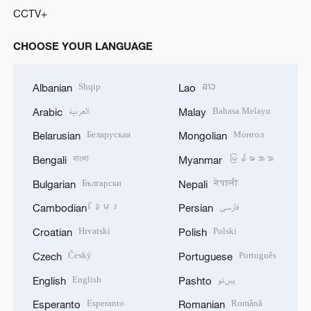
CCTV+
CHOOSE YOUR LANGUAGE
Shqip
ລາວ
Albanian
Lao
العربية
Bahasa Melayu
Arabic
Malay
Беларуская
Монгол
Belarusian
Mongolian
বাংলা
မြန်မာဘာသာ
Bengali
Myanmar
Български
नेपाली
Bulgarian
Nepali
ខ្មែរ
فارسی
Cambodian
Persian
Hrvatski
Polski
Croatian
Polish
Český
Português
Czech
Portuguese
English
پښتو
English
Pashto
Esperanto
Română
Esperanto
Romanian