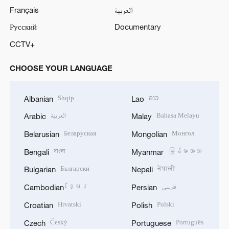
Français
العربية
Русский
Documentary
CCTV+
CHOOSE YOUR LANGUAGE
Shqip
ລາວ
Albanian
Lao
العربية
Bahasa Melayu
Arabic
Malay
Беларуская
Монгол
Belarusian
Mongolian
বাংলা
မြန်မာဘာသာ
Bengali
Myanmar
Български
नेपाली
Bulgarian
Nepali
ខ្មែរ
فارسی
Cambodian
Persian
Hrvatski
Polski
Croatian
Polish
Český
Português
Czech
Portuguese