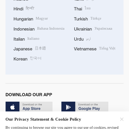
हिन्दी
ไทย
Hindi
Thai
Magyar
Türkçe
Hungarian
Turkish
Bahasa Indonesia
Українська
Indonesian
Ukrainian
Italiano
اردو
Italian
Urdu
日本語
Tiếng Việt
Japanese
Vietnamese
한국어
Korean
DOWNLOAD OUR APP
Our Privacy Statement & Cookie Policy
By continuing to browse our site you agree to our use of cookies, revised