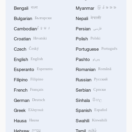
বাংলা
မြန်မာဘာသာ
Bengali
Myanmar
Български
नेपाली
Bulgarian
Nepali
ខ្មែរ
فارسی
Cambodian
Persian
Hrvatski
Polski
Croatian
Polish
Český
Português
Czech
Portuguese
English
پښتو
English
Pashto
Esperanto
Română
Esperanto
Romanian
Filipino
Русский
Filipino
Russian
Français
Српски
French
Serbian
Deutsch
සිංහල
German
Sinhala
Ελληνικά
Español
Greek
Spanish
Hausa
Kiswahili
Hausa
Swahili
עברית
தமிழ்
Hebrew
Tamil