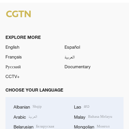
EXPLORE MORE
English
Español
Français
العربية
Русский
Documentary
CCTV+
CHOOSE YOUR LANGUAGE
Shqip
ລາວ
Albanian
Lao
العربية
Bahasa Melayu
Arabic
Malay
Беларуская
Монгол
Belarusian
Mongolian