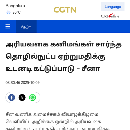
Bengaluru
Language
35°C
Hyderabad
42°C
தேடுக
அரியவகை கனிமங்கள் சார்ந்த
தொழில்நுட்ப ஏற்றுமதிக்கு
உடனடி கட்டுப்பாடு – சீனா
03:30:46 2025-10-09
சீன வணிக அமைச்சகம் வியாழக்கிழமை
வெளியிட்ட அறிக்கை ஒன்றில் அரியவகை
கனிமங்கள் சார்ந்த தொழில்நுட்ப ஏற்றுமதிக்கு