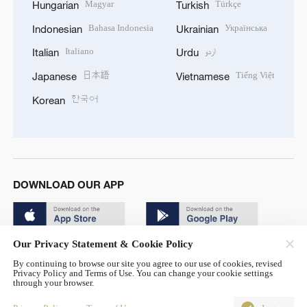
Magyar
Türkçe
Hungarian
Turkish
Bahasa Indonesia
Українська
Indonesian
Ukrainian
Italiano
اردو
Italian
Urdu
日本語
Tiếng Việt
Japanese
Vietnamese
한국어
Korean
DOWNLOAD OUR APP
Our Privacy Statement & Cookie Policy
By continuing to browse our site you agree to our use of cookies, revised
Privacy Policy and Terms of Use. You can change your cookie settings
through your browser.
© China Radio International.CRI. All Rights Reserved. 16A
Shijingshan Road, Beijing, China. 100040