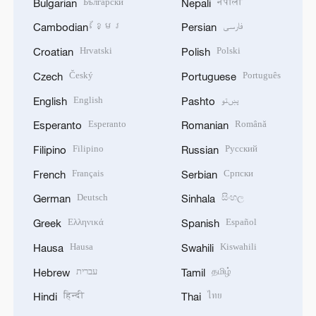
Български
नेपाली
Bulgarian
Nepali
ខ្មែរ
فارسی
Cambodian
Persian
Hrvatski
Polski
Croatian
Polish
Český
Português
Czech
Portuguese
English
پښتو
English
Pashto
Esperanto
Română
Esperanto
Romanian
Filipino
Русский
Filipino
Russian
Français
Српски
French
Serbian
Deutsch
සිංහල
German
Sinhala
Ελληνικά
Español
Greek
Spanish
Hausa
Kiswahili
Hausa
Swahili
עברית
தமிழ்
Hebrew
Tamil
हिन्दी
ไทย
Hindi
Thai