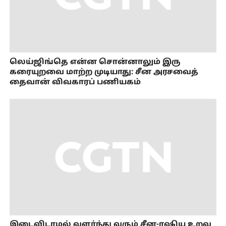
லெய்ஜிங்தெ என்ன சொன்னாலும் இரு
கரையுறவை மாற்ற முடியாது: சீன அரசவைத்
தைவான் விவகாரப் பணியகம்
இடைவிடாமல் வளர்ந்து வரும் சீன-ரஷிய உறவு