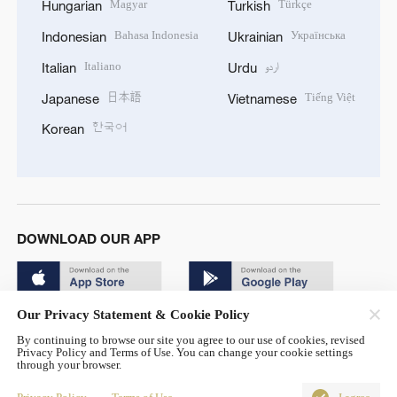
Magyar
Türkçe
Hungarian
Turkish
Bahasa Indonesia
Українська
Indonesian
Ukrainian
Italiano
اردو
Italian
Urdu
日本語
Tiếng Việt
Japanese
Vietnamese
한국어
Korean
DOWNLOAD OUR APP
Our Privacy Statement & Cookie Policy
By continuing to browse our site you agree to our use of cookies, revised
Privacy Policy and Terms of Use. You can change your cookie settings
through your browser.
© China Radio International.CRI. All Rights Reserved. 16A
Shijingshan Road, Beijing, China. 100040