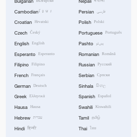
Български
नेपाली
Bulgarian
Nepali
ខ្មែរ
فارسی
Cambodian
Persian
Hrvatski
Polski
Croatian
Polish
Český
Português
Czech
Portuguese
English
پښتو
English
Pashto
Esperanto
Română
Esperanto
Romanian
Filipino
Русский
Filipino
Russian
Français
Српски
French
Serbian
Deutsch
සිංහල
German
Sinhala
Ελληνικά
Español
Greek
Spanish
Hausa
Kiswahili
Hausa
Swahili
עברית
தமிழ்
Hebrew
Tamil
हिन्दी
ไทย
Hindi
Thai