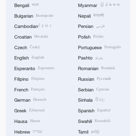
বাংলা
မြန်မာဘာသာ
Bengali
Myanmar
Български
नेपाली
Bulgarian
Nepali
ខ្មែរ
فارسی
Cambodian
Persian
Hrvatski
Polski
Croatian
Polish
Český
Português
Czech
Portuguese
English
پښتو
English
Pashto
Esperanto
Română
Esperanto
Romanian
Filipino
Русский
Filipino
Russian
Français
Српски
French
Serbian
Deutsch
සිංහල
German
Sinhala
Ελληνικά
Español
Greek
Spanish
Hausa
Kiswahili
Hausa
Swahili
עברית
தமிழ்
Hebrew
Tamil