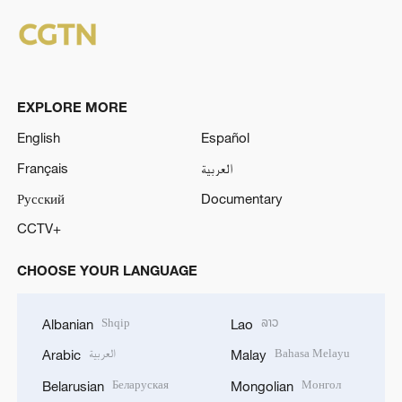
EXPLORE MORE
English
Español
Français
العربية
Русский
Documentary
CCTV+
CHOOSE YOUR LANGUAGE
Shqip
ລາວ
Albanian
Lao
العربية
Bahasa Melayu
Arabic
Malay
Беларуская
Монгол
Belarusian
Mongolian