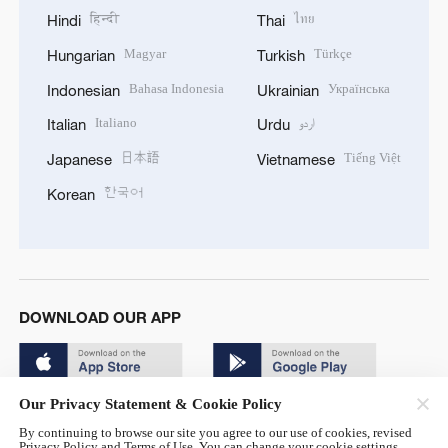
हिन्दी
ไทย
Hindi
Thai
Magyar
Türkçe
Hungarian
Turkish
Bahasa Indonesia
Українська
Indonesian
Ukrainian
Italiano
اردو
Italian
Urdu
日本語
Tiếng Việt
Japanese
Vietnamese
한국어
Korean
DOWNLOAD OUR APP
Our Privacy Statement & Cookie Policy
By continuing to browse our site you agree to our use of cookies, revised
Privacy Policy and Terms of Use. You can change your cookie settings