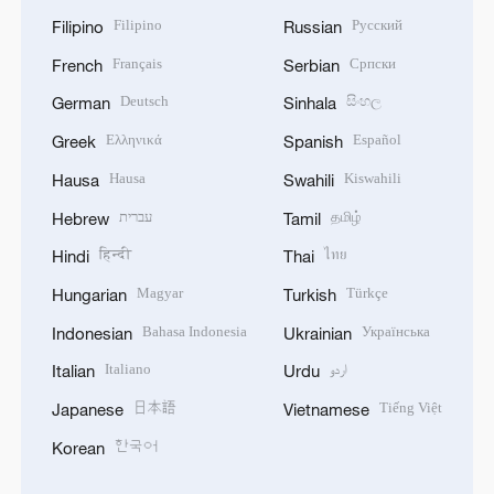
Filipino
Русский
Filipino
Russian
Français
Српски
French
Serbian
Deutsch
සිංහල
German
Sinhala
Ελληνικά
Español
Greek
Spanish
Hausa
Kiswahili
Hausa
Swahili
עברית
தமிழ்
Hebrew
Tamil
हिन्दी
ไทย
Hindi
Thai
Magyar
Türkçe
Hungarian
Turkish
Bahasa Indonesia
Українська
Indonesian
Ukrainian
Italiano
اردو
Italian
Urdu
日本語
Tiếng Việt
Japanese
Vietnamese
한국어
Korean