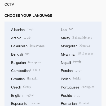
CCTV+
CHOOSE YOUR LANGUAGE
Shqip
ລາວ
Albanian
Lao
العربية
Bahasa Melayu
Arabic
Malay
Беларуская
Монгол
Belarusian
Mongolian
বাংলা
မြန်မာဘာသာ
Bengali
Myanmar
Български
नेपाली
Bulgarian
Nepali
ខ្មែរ
فارسی
Cambodian
Persian
Hrvatski
Polski
Croatian
Polish
Český
Português
Czech
Portuguese
English
پښتو
English
Pashto
Esperanto
Română
Esperanto
Romanian