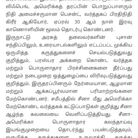
லிஃபெங், அமெரிக்கத் தரப்பின் பொறுப்பாளரும்
நிதி அமைச்சருமான பெசன்ட், வர்த்தகப் பிரதிநிதி
கிரீர் ஆகியோர், ஏப்ரல் 30 ஆம் நாள் இரவு
காணொளியின் மூலம் தொடர்பு கொண்டனர்.
இருநாட்டு அரசுத் தலைவர்களின் புசான்
சந்திப்பிலும், உரையாடல்களிலும் எட்டப்பட்ட முக்கிய
ஒருமித்த கருத்துகளைச் செயல்படுத்துவது
குறித்தும், பரஸ்பர அக்கறை கொண்ட வர்த்தக
மற்றும் பொருளாதார பிரச்சினைகளை தீர்ப்பது
மற்றும் நடைமுறை ஒத்துழைப்பை விரிவுபடுத்துவது
குறித்தும், இருதரப்பினரும் நேர்மையான, ஆழமான
மற்றும் ஆக்கப்பூர்வமான பரிமாற்றங்களை
மேற்கொண்டனர். சமீபத்தில் சீனா மீது அமெரிக்கா
மேற்கொண்ட வர்த்தகக் கட்டுப்பாடுகள் குறித்து சீனா
ஆழ்ந்த கவலையை வெளிப்படுத்தியது. சீனா-
அமெரிக்கா பொருளாதார கலந்தாய்வு
இயங்குமுறையை தொடர்ந்து பயன்படுத்தவும்,
ஒருமித்த கருத்துகளை உருவாக்கி கருத்து