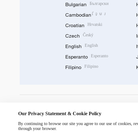
Bulgarian
Български
Cambodian
ខ្មែរ
Croatian
Hrvatski
Czech
Český
English
English
Esperanto
Esperanto
Filipino
Filipino
DOWNLOAD OUR APP
Our Privacy Statement & Cookie Policy
By continuing to browse our site you agree to our use of cookies, r
through your browser.