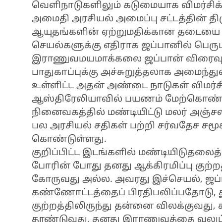
வெளிநாடுகளிலும் கடுமையாக விமர்சிக்க
அமைதி அரசியல் அமைப்பு சட்டத்தின் தி
ஆயுதங்களின் ஏற்றுமதிக்கான தடையை 
செயல்களுக்கு எதிராக ஜப்பானில் பெரும
இராணுவமயமாக்கலை ஜப்பான் விரைவுபட
பாதுகாப்புக்கு அச்சுறுத்தலாக அமைந்த
உள்ளிட்ட அதன் அண்டை நாடுகள் விமர்சித
ஆஸ்திரேலியாவில் பயணம் மேற்கொண்ட
நினைவகத்தில் மண்டியிட்டு மலர் அஞ்சலி
பல அரசியல் சதிகள் பற்றி சர்வதேச சமூ
கொண்டுள்ளது.
குறிப்பிட்ட இடங்களில் மண்டியிடுதலைத
போரின் போது தனது ஆக்கிரமிப்பு குற்றத
கோருவது அல்ல. அவரது இச்செயல், ஜப்
கண்ணோட்டத்தைப் பிரதிபலிப்பதோடு, தூ
குற்றத்திலிருந்து தன்னை விலக்குவத
தூண்டுவது, தனது இராணுவத்தை வலுப்ப