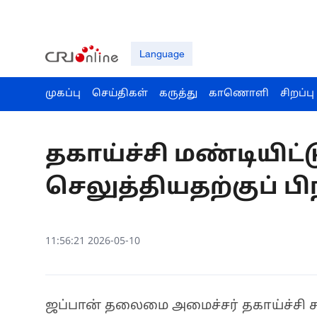
Language
முகப்பு
செய்திகள்
கருத்து
காணொளி
சிறப்பு
தகாய்ச்சி மண்டியிட்
செலுத்தியதற்குப் ப
11:56:21 2026-05-10
ஜப்பான் தலைமை அமைச்சர் தகாய்ச்சி சன