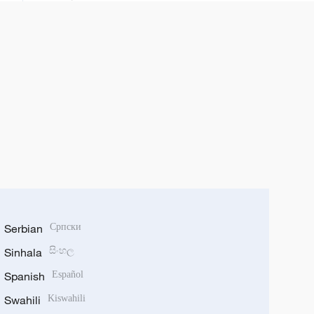
Serbian
Српски
Sinhala
සිංහල
Spanish
Español
Swahili
Kiswahili