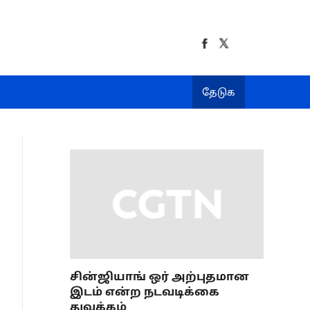
தேடுக
சின்ஜியாங் ஒர் அற்புதமான
இடம் என்ற நடவடிக்கை
துவக்கம்