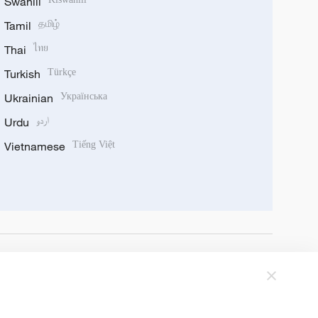
Swahili
Tamil
தமிழ்
Thai
ไทย
Turkish
Türkçe
Ukrainian
Українська
Urdu
اردو
Vietnamese
Tiếng Việt