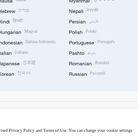
Hausa
Myanmar
Hebrew
עברית
Nepali
नेपाली
Hindi
हिन्दी
Persian
فارسی
Hungarian
Magyar
Polish
Polski
Indonesian
Bahasa Indonesia
Portuguese
Português
Italian
Italiano
Pashto
پښتو
Japanese
日本語
Romanian
Română
Korean
한국어
Russian
Русский
evised Privacy Policy and Terms of Use. You can change your cookie settings