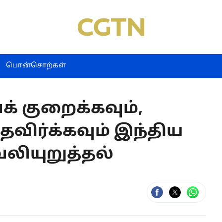
பொன்சொற்கள்
் குறைக்கவும்,
விர்க்கவும் இந்திய
ியுறுத்தல்