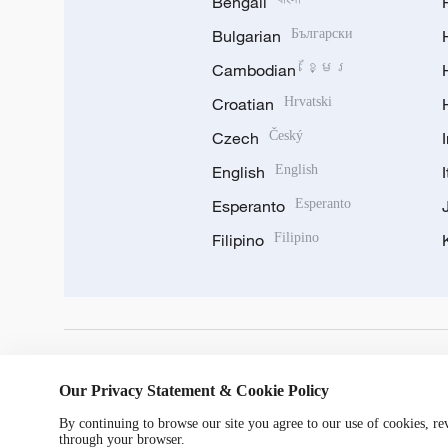
Bengali
Bulgarian
Български
Cambodian
ខ្មែរ
Croatian
Hrvatski
Czech
Český
English
English
Esperanto
Esperanto
Filipino
Filipino
DOWNLOAD OUR APP
Our Privacy Statement & Cookie Policy
By continuing to browse our site you agree to our use of cookies, r
through your browser.