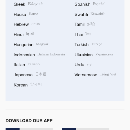
Ελληνικά
Español
Greek
Spanish
Hausa
Kiswahili
Hausa
Swahili
עברית
தமிழ்
Hebrew
Tamil
हिन्दी
ไทย
Hindi
Thai
Magyar
Türkçe
Hungarian
Turkish
Bahasa Indonesia
Українська
Indonesian
Ukrainian
Italiano
اردو
Italian
Urdu
日本語
Tiếng Việt
Japanese
Vietnamese
한국어
Korean
DOWNLOAD OUR APP