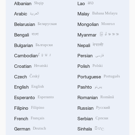
Shqip
ລາວ
Albanian
Lao
العربية
Bahasa Melayu
Arabic
Malay
Беларуская
Монгол
Belarusian
Mongolian
বাংলা
မြန်မာဘာသာ
Bengali
Myanmar
Български
नेपाली
Bulgarian
Nepali
ខ្មែរ
فارسی
Cambodian
Persian
Hrvatski
Polski
Croatian
Polish
Český
Português
Czech
Portuguese
English
پښتو
English
Pashto
Esperanto
Română
Esperanto
Romanian
Filipino
Русский
Filipino
Russian
Français
Српски
French
Serbian
Deutsch
සිංහල
German
Sinhala