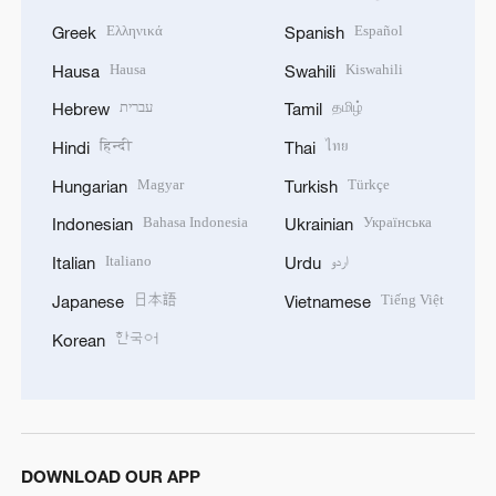
Ελληνικά
Español
Greek
Spanish
Hausa
Kiswahili
Hausa
Swahili
עברית
தமிழ்
Hebrew
Tamil
हिन्दी
ไทย
Hindi
Thai
Magyar
Türkçe
Hungarian
Turkish
Bahasa Indonesia
Українська
Indonesian
Ukrainian
Italiano
اردو
Italian
Urdu
日本語
Tiếng Việt
Japanese
Vietnamese
한국어
Korean
DOWNLOAD OUR APP