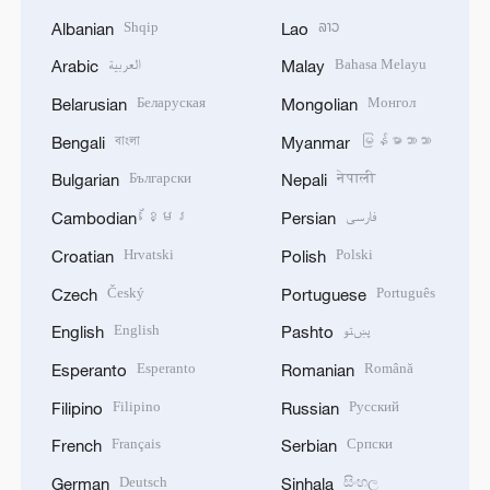
Shqip
ລາວ
Albanian
Lao
العربية
Bahasa Melayu
Arabic
Malay
Беларуская
Монгол
Belarusian
Mongolian
বাংলা
မြန်မာဘာသာ
Bengali
Myanmar
Български
नेपाली
Bulgarian
Nepali
ខ្មែរ
فارسی
Cambodian
Persian
Hrvatski
Polski
Croatian
Polish
Český
Português
Czech
Portuguese
English
پښتو
English
Pashto
Esperanto
Română
Esperanto
Romanian
Filipino
Русский
Filipino
Russian
Français
Српски
French
Serbian
Deutsch
සිංහල
German
Sinhala