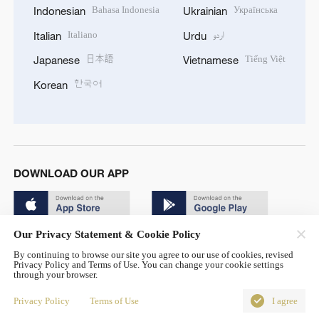
Bahasa Indonesia
Українська
Indonesian
Ukrainian
Italiano
اردو
Italian
Urdu
日本語
Tiếng Việt
Japanese
Vietnamese
한국어
Korean
DOWNLOAD OUR APP
Our Privacy Statement & Cookie Policy
By continuing to browse our site you agree to our use of cookies, revised
Privacy Policy and Terms of Use. You can change your cookie settings
through your browser.
© China Radio International.CRI. All Rights Reserved. 16A
Shijingshan Road, Beijing, China. 100040
Privacy Policy
Terms of Use
I agree