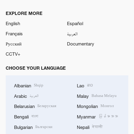
EXPLORE MORE
English
Español
Français
العربية
Русский
Documentary
CCTV+
CHOOSE YOUR LANGUAGE
Shqip
ລາວ
Albanian
Lao
العربية
Bahasa Melayu
Arabic
Malay
Беларуская
Монгол
Belarusian
Mongolian
বাংলা
မြန်မာဘာသာ
Bengali
Myanmar
Български
नेपाली
Bulgarian
Nepali