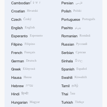
ខ្មែរ
فارسی
Cambodian
Persian
Hrvatski
Polski
Croatian
Polish
Český
Português
Czech
Portuguese
English
پښتو
English
Pashto
Esperanto
Română
Esperanto
Romanian
Filipino
Русский
Filipino
Russian
Français
Српски
French
Serbian
Deutsch
සිංහල
German
Sinhala
Ελληνικά
Español
Greek
Spanish
Hausa
Kiswahili
Hausa
Swahili
עברית
தமிழ்
Hebrew
Tamil
हिन्दी
ไทย
Hindi
Thai
Magyar
Türkçe
Hungarian
Turkish