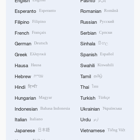
English
Pashto
Esperanto
Română
Esperanto
Romanian
Filipino
Русский
Filipino
Russian
Français
Српски
French
Serbian
Deutsch
සිංහල
German
Sinhala
Ελληνικά
Español
Greek
Spanish
Hausa
Kiswahili
Hausa
Swahili
עברית
தமிழ்
Hebrew
Tamil
हिन्दी
ไทย
Hindi
Thai
Magyar
Türkçe
Hungarian
Turkish
Bahasa Indonesia
Українська
Indonesian
Ukrainian
Italiano
اردو
Italian
Urdu
日本語
Tiếng Việt
Japanese
Vietnamese