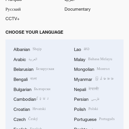
Русский
Documentary
CCTV+
CHOOSE YOUR LANGUAGE
Shqip
ລາວ
Albanian
Lao
العربية
Bahasa Melayu
Arabic
Malay
Беларуская
Монгол
Belarusian
Mongolian
বাংলা
မြန်မာဘာသာ
Bengali
Myanmar
Български
नेपाली
Bulgarian
Nepali
ខ្មែរ
فارسی
Cambodian
Persian
Hrvatski
Polski
Croatian
Polish
Český
Português
Czech
Portuguese
English
پښتو