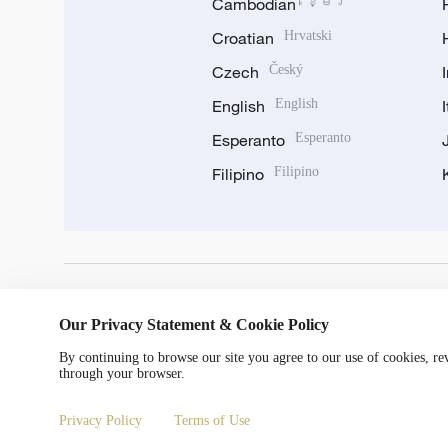
Cambodian
ខ្មែរ
Croatian
Hrvatski
Czech
Český
English
English
Esperanto
Esperanto
Filipino
Filipino
DOWNLOAD OUR APP
Our Privacy Statement & Cookie Policy
By continuing to browse our site you agree to our use of cookies, r
through your browser.
Privacy Policy
Terms of Use
© China Radio International.CRI. All Rights Reserved. 16A S