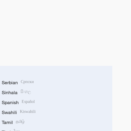
Serbian
Српски
Sinhala
සිංහල
Spanish
Español
Swahili
Kiswahili
Tamil
தமிழ்