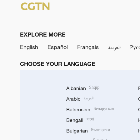
EXPLORE MORE
English
Español
Français
العربية
Рус
CHOOSE YOUR LANGUAGE
Albanian
Shqip
Arabic
العربية
Belarusian
Беларуская
Bengali
বাংলা
Bulgarian
Български