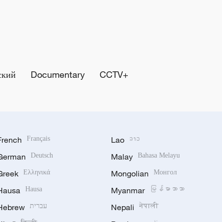
ский
Documentary
CCTV+
French
Français
Lao
ລາວ
German
Deutsch
Malay
Bahasa Melayu
Greek
Ελληνικά
Mongolian
Монгол
Hausa
Hausa
Myanmar
မြန်မာဘာသာ
Hebrew
עברית
Nepali
नेपाली