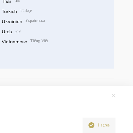
Thai
ไทย
Turkish
Türkçe
Ukrainian
Українська
Urdu
اردو
Vietnamese
Tiếng Việt
I agree