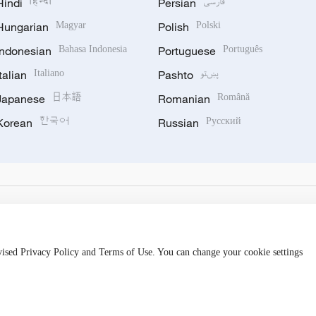
Hindi
हिन्दी
Persian
فارسی
Hungarian
Magyar
Polish
Polski
Indonesian
Bahasa Indonesia
Portuguese
Português
Italian
Italiano
Pashto
پښتو
Japanese
日本語
Romanian
Română
Korean
한국어
Russian
Русский
evised Privacy Policy and Terms of Use. You can change your cookie settings
hijingshan Road, Beijing, China. 100040