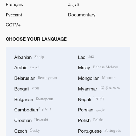
Français
العربية
Русский
Documentary
CCTV+
CHOOSE YOUR LANGUAGE
Shqip
ລາວ
Albanian
Lao
العربية
Bahasa Melayu
Arabic
Malay
Беларуская
Монгол
Belarusian
Mongolian
বাংলা
မြန်မာဘာသာ
Bengali
Myanmar
Български
नेपाली
Bulgarian
Nepali
ខ្មែរ
فارسی
Cambodian
Persian
Hrvatski
Polski
Croatian
Polish
Český
Português
Czech
Portuguese