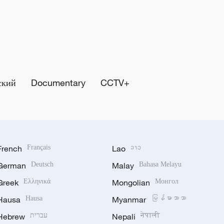
ский
Documentary
CCTV+
French
Français
Lao
ລາວ
German
Deutsch
Malay
Bahasa Melayu
Greek
Ελληνικά
Mongolian
Монгол
Hausa
Hausa
Myanmar
မြန်မာဘာသာ
Hebrew
עברית
Nepali
नेपाली