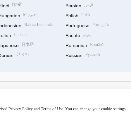
Hindi
हिन्दी
Persian
فارسی
Hungarian
Magyar
Polish
Polski
Indonesian
Bahasa Indonesia
Portuguese
Português
Italian
Italiano
Pashto
پښتو
Japanese
日本語
Romanian
Română
Korean
한국어
Russian
Русский
evised Privacy Policy and Terms of Use. You can change your cookie settings
hijingshan Road, Beijing, China. 100040