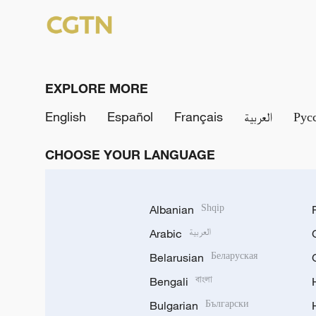
EXPLORE MORE
English
Español
Français
العربية
Рус
CHOOSE YOUR LANGUAGE
Albanian
Shqip
Arabic
العربية
Belarusian
Беларуская
Bengali
বাংলা
Bulgarian
Български