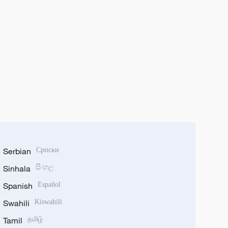
Serbian
Српски
Sinhala
සිංහල
Spanish
Español
Swahili
Kiswahili
Tamil
தமிழ்