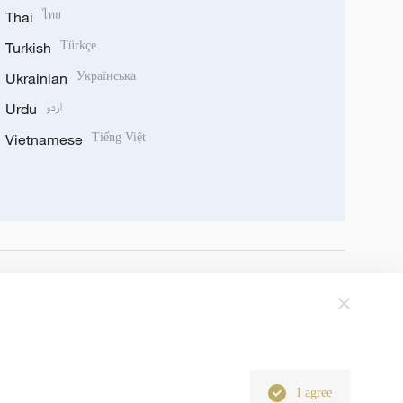
Thai
ไทย
Turkish
Türkçe
Ukrainian
Українська
Urdu
اردو
Vietnamese
Tiếng Việt
I agree