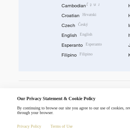
Cambodian
ខ្មែរ
Croatian
Hrvatski
Czech
Český
English
English
Esperanto
Esperanto
Filipino
Filipino
DOWNLOAD OUR APP
Our Privacy Statement & Cookie Policy
By continuing to browse our site you agree to our use of cookies, r
through your browser.
Privacy Policy
Terms of Use
© China Radio International.CRI. All Rights Reserved. 16A S