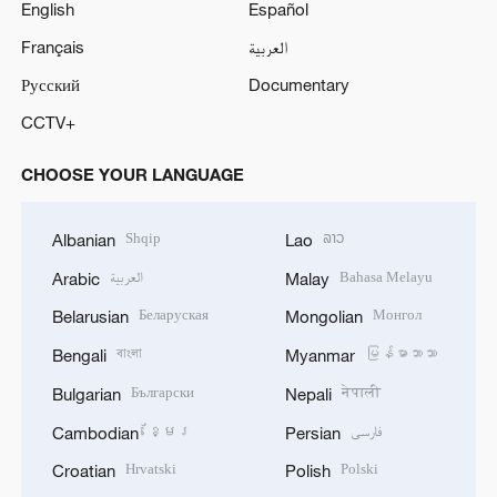
English
Español
Français
العربية
Русский
Documentary
CCTV+
CHOOSE YOUR LANGUAGE
Shqip
ລາວ
Albanian
Lao
العربية
Bahasa Melayu
Arabic
Malay
Беларуская
Монгол
Belarusian
Mongolian
বাংলা
မြန်မာဘာသာ
Bengali
Myanmar
Български
नेपाली
Bulgarian
Nepali
ខ្មែរ
فارسی
Cambodian
Persian
Hrvatski
Polski
Croatian
Polish