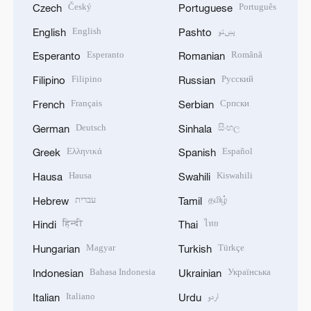
Český
Português
Czech
Portuguese
English
پښتو
English
Pashto
Esperanto
Română
Esperanto
Romanian
Filipino
Русский
Filipino
Russian
Français
Српски
French
Serbian
Deutsch
සිංහල
German
Sinhala
Ελληνικά
Español
Greek
Spanish
Hausa
Kiswahili
Hausa
Swahili
עברית
தமிழ்
Hebrew
Tamil
हिन्दी
ไทย
Hindi
Thai
Magyar
Türkçe
Hungarian
Turkish
Bahasa Indonesia
Українська
Indonesian
Ukrainian
Italiano
اردو
Italian
Urdu