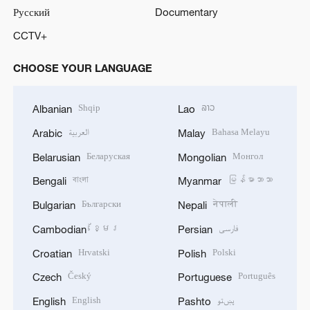
Русский
Documentary
CCTV+
CHOOSE YOUR LANGUAGE
Shqip
ລາວ
Albanian
Lao
العربية
Bahasa Melayu
Arabic
Malay
Беларуская
Монгол
Belarusian
Mongolian
বাংলা
မြန်မာဘာသာ
Bengali
Myanmar
Български
नेपाली
Bulgarian
Nepali
ខ្មែរ
فارسی
Cambodian
Persian
Hrvatski
Polski
Croatian
Polish
Český
Português
Czech
Portuguese
English
پښتو
English
Pashto