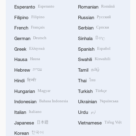
Esperanto
Română
Esperanto
Romanian
Filipino
Русский
Filipino
Russian
Français
Српски
French
Serbian
Deutsch
සිංහල
German
Sinhala
Ελληνικά
Español
Greek
Spanish
Hausa
Kiswahili
Hausa
Swahili
עברית
தமிழ்
Hebrew
Tamil
हिन्दी
ไทย
Hindi
Thai
Magyar
Türkçe
Hungarian
Turkish
Bahasa Indonesia
Українська
Indonesian
Ukrainian
Italiano
اردو
Italian
Urdu
日本語
Tiếng Việt
Japanese
Vietnamese
한국어
Korean