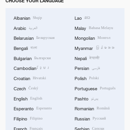
CHOOSE YOUR LANGUAGE
Shqip
ລາວ
Albanian
Lao
العربية
Bahasa Melayu
Arabic
Malay
Беларуская
Монгол
Belarusian
Mongolian
বাংলা
မြန်မာဘာသာ
Bengali
Myanmar
Български
नेपाली
Bulgarian
Nepali
ខ្មែរ
فارسی
Cambodian
Persian
Hrvatski
Polski
Croatian
Polish
Český
Português
Czech
Portuguese
English
پښتو
English
Pashto
Esperanto
Română
Esperanto
Romanian
Filipino
Русский
Filipino
Russian
Français
Српски
French
Serbian