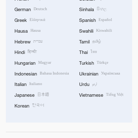
Deutsch
සිංහල
German
Sinhala
Ελληνικά
Español
Greek
Spanish
Hausa
Kiswahili
Hausa
Swahili
עברית
தமிழ்
Hebrew
Tamil
हिन्दी
ไทย
Hindi
Thai
Magyar
Türkçe
Hungarian
Turkish
Bahasa Indonesia
Українська
Indonesian
Ukrainian
Italiano
اردو
Italian
Urdu
日本語
Tiếng Việt
Japanese
Vietnamese
한국어
Korean