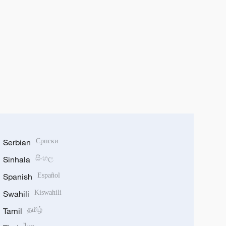
Serbian
Српски
Sinhala
සිංහල
Spanish
Español
Swahili
Kiswahili
Tamil
தமிழ்