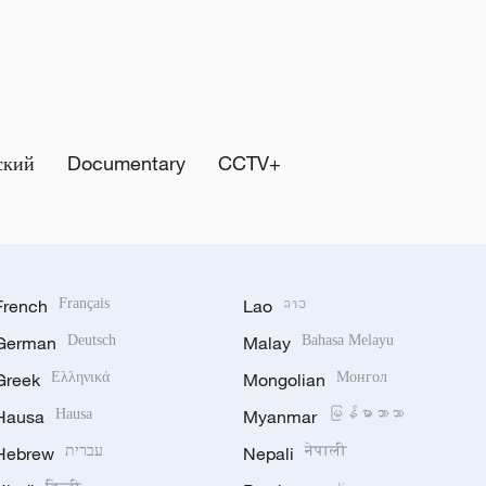
ский
Documentary
CCTV+
French
Français
Lao
ລາວ
German
Deutsch
Malay
Bahasa Melayu
Greek
Ελληνικά
Mongolian
Монгол
Hausa
Hausa
Myanmar
မြန်မာဘာသာ
Hebrew
עברית
Nepali
नेपाली