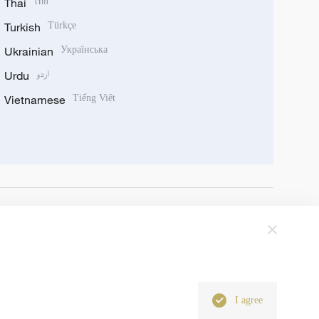
Thai
ไทย
Turkish
Türkçe
Ukrainian
Українська
Urdu
اردو
Vietnamese
Tiếng Việt
I agree