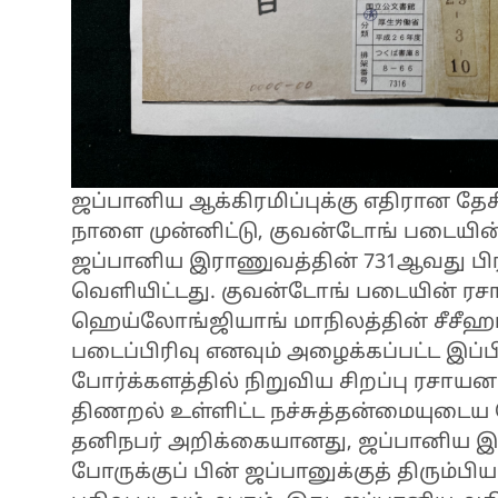
ஜப்பானிய ஆக்கிரமிப்புக்கு எதிரான த
நாளை முன்னிட்டு, குவன்டோங் படையின
ஜப்பானிய இராணுவத்தின் 731ஆவது பிர
வெளியிட்டது. குவன்டோங் படையின் ரசா
ஹெய்லோங்ஜியாங் மாநிலத்தின் சீசீஹார்
படைப்பிரிவு எனவும் அழைக்கப்பட்ட இப்ப
போர்க்களத்தில் நிறுவிய சிறப்பு ரசாயன ப
திணறல் உள்ளிட்ட நச்சுத்தன்மையுடைய 
தனிநபர் அறிக்கையானது, ஜப்பானிய இ
போருக்குப் பின் ஜப்பானுக்குத் திரும