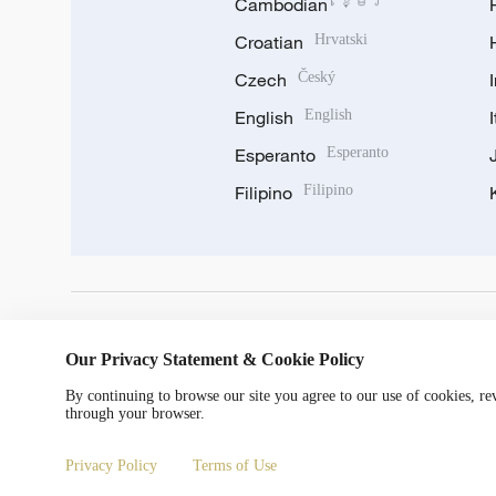
Cambodian
ខ្មែរ
Croatian
Hrvatski
Czech
Český
English
English
Esperanto
Esperanto
Filipino
Filipino
DOWNLOAD OUR APP
Our Privacy Statement & Cookie Policy
By continuing to browse our site you agree to our use of cookies, r
through your browser.
Privacy Policy
Terms of Use
© China Radio International.CRI. All Rights Reserved. 16A S