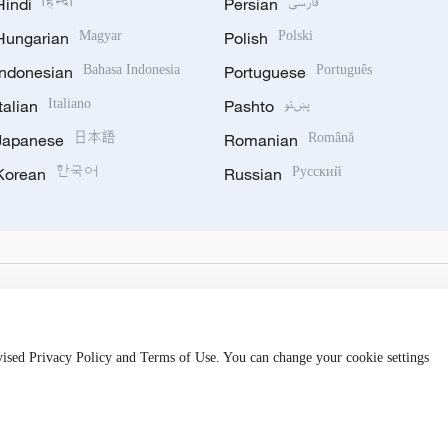
Hindi
हिन्दी
Persian
فارسی
Hungarian
Magyar
Polish
Polski
Indonesian
Bahasa Indonesia
Portuguese
Português
Italian
Italiano
Pashto
پښتو
Japanese
日本語
Romanian
Română
Korean
한국어
Russian
Русский
evised Privacy Policy and Terms of Use. You can change your cookie settings
hijingshan Road, Beijing, China. 100040