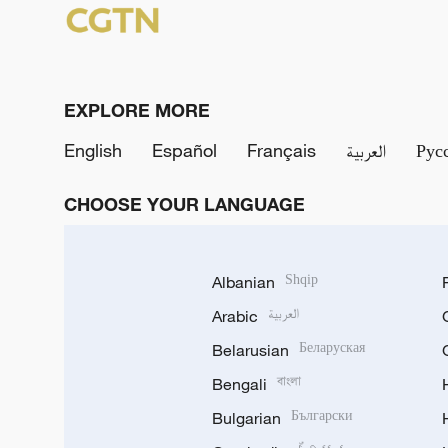
EXPLORE MORE
English
Español
Français
العربية
Рус
CHOOSE YOUR LANGUAGE
Albanian
Shqip
Arabic
العربية
Belarusian
Беларуская
Bengali
বাংলা
Bulgarian
Български