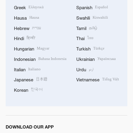
Ελληνικά
Español
Greek
Spanish
Hausa
Kiswahili
Hausa
Swahili
עברית
தமிழ்
Hebrew
Tamil
हिन्दी
ไทย
Hindi
Thai
Magyar
Türkçe
Hungarian
Turkish
Bahasa Indonesia
Українська
Indonesian
Ukrainian
Italiano
اردو
Italian
Urdu
日本語
Tiếng Việt
Japanese
Vietnamese
한국어
Korean
DOWNLOAD OUR APP