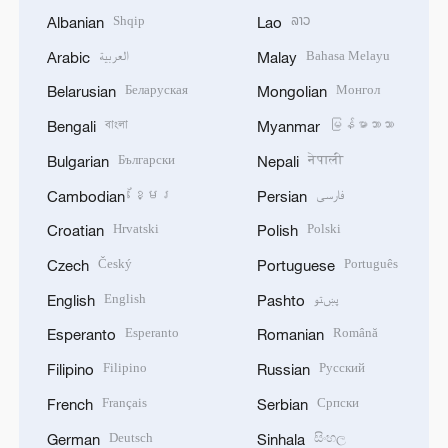
Shqip
ລາວ
Albanian
Lao
العربية
Bahasa Melayu
Arabic
Malay
Беларуская
Монгол
Belarusian
Mongolian
বাংলা
မြန်မာဘာသာ
Bengali
Myanmar
Български
नेपाली
Bulgarian
Nepali
ខ្មែរ
فارسی
Cambodian
Persian
Hrvatski
Polski
Croatian
Polish
Český
Português
Czech
Portuguese
English
پښتو
English
Pashto
Esperanto
Română
Esperanto
Romanian
Filipino
Русский
Filipino
Russian
Français
Српски
French
Serbian
Deutsch
සිංහල
German
Sinhala