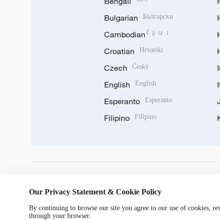
Bengali
Bulgarian
Български
Cambodian
ខ្មែរ
Croatian
Hrvatski
Czech
Český
English
English
Esperanto
Esperanto
Filipino
Filipino
DOWNLOAD OUR APP
Our Privacy Statement & Cookie Policy
By continuing to browse our site you agree to our use of cookies, r
through your browser.