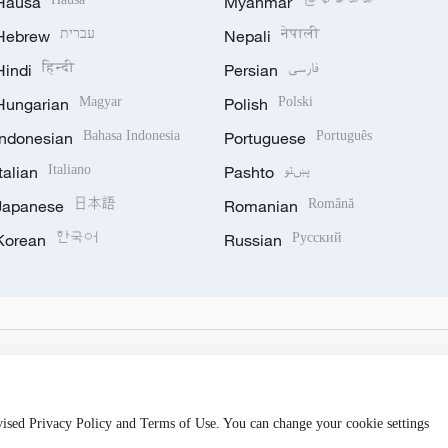
Hausa
Myanmar
Hebrew
עברית
Nepali
नेपाली
Hindi
हिन्दी
Persian
فارسی
Hungarian
Magyar
Polish
Polski
Indonesian
Bahasa Indonesia
Portuguese
Português
Italian
Italiano
Pashto
پښتو
Japanese
日本語
Romanian
Română
Korean
한국어
Russian
Русский
evised Privacy Policy and Terms of Use. You can change your cookie settings