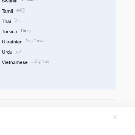
Swahili
Tamil
தமிழ்
Thai
ไทย
Turkish
Türkçe
Ukrainian
Українська
Urdu
اردو
Vietnamese
Tiếng Việt