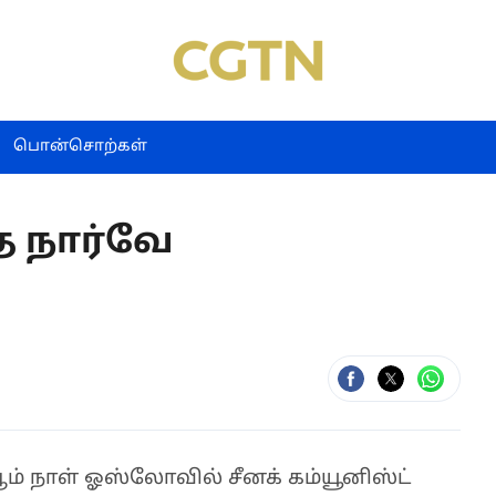
பொன்சொற்கள்
த நார்வே
நாள் ஓஸ்லோவில் சீனக் கம்யூனிஸ்ட்