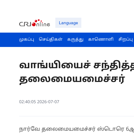
Language
முகப்பு
செய்திகள்
கருத்து
காணொளி
சிறப்பு
வாங்யியைச் சந்தித்
தலைமையமைச்சர்
02:40:05 2026-07-07
நார்வே தலைமையமைச்சர் ஸ்டொரெ 6ஆம் 