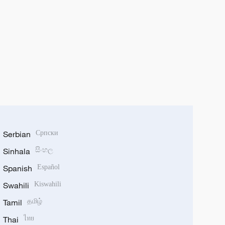
Serbian
Српски
Sinhala
සිංහල
Spanish
Español
Swahili
Kiswahili
Tamil
தமிழ்
Thai
ไทย