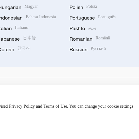
Hungarian
Magyar
Polish
Polski
Indonesian
Bahasa Indonesia
Portuguese
Português
Italian
Italiano
Pashto
پښتو
Japanese
日本語
Romanian
Română
Korean
한국어
Russian
Русский
evised Privacy Policy and Terms of Use. You can change your cookie settings
hijingshan Road, Beijing, China. 100040