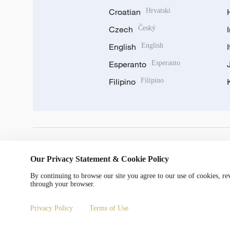
Croatian
Hrvatski
Czech
Český
English
English
Esperanto
Esperanto
Filipino
Filipino
DOWNLOAD OUR APP
Our Privacy Statement & Cookie Policy
By continuing to browse our site you agree to our use of cookies, r
through your browser.
Privacy Policy
Terms of Use
© China Radio International.CRI. All Rights Reserved. 16A S