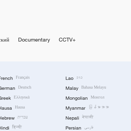
ский
Documentary
CCTV+
French
Français
Lao
ລາວ
German
Deutsch
Malay
Bahasa Melayu
Greek
Ελληνικά
Mongolian
Монгол
Hausa
Hausa
Myanmar
မြန်မာဘာသာ
Hebrew
עברית
Nepali
नेपाली
Hindi
हिन्दी
Persian
فارسی