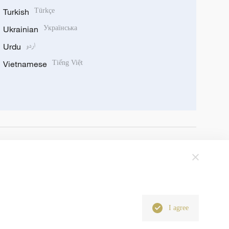
Turkish
Türkçe
Ukrainian
Українська
Urdu
اردو
Vietnamese
Tiếng Việt
I agree