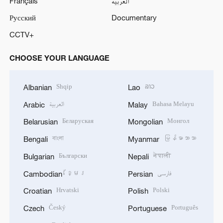
Français
العربية
Русский
Documentary
CCTV+
CHOOSE YOUR LANGUAGE
Shqip
ລາວ
Albanian
Lao
العربية
Bahasa Melayu
Arabic
Malay
Беларуская
Монгол
Belarusian
Mongolian
বাংলা
မြန်မာဘာသာ
Bengali
Myanmar
Български
नेपाली
Bulgarian
Nepali
ខ្មែរ
فارسی
Cambodian
Persian
Hrvatski
Polski
Croatian
Polish
Český
Português
Czech
Portuguese