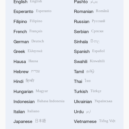
English
پښتو
English
Pashto
Esperanto
Română
Esperanto
Romanian
Filipino
Русский
Filipino
Russian
Français
Српски
French
Serbian
Deutsch
සිංහල
German
Sinhala
Ελληνικά
Español
Greek
Spanish
Hausa
Kiswahili
Hausa
Swahili
עברית
தமிழ்
Hebrew
Tamil
हिन्दी
ไทย
Hindi
Thai
Magyar
Türkçe
Hungarian
Turkish
Bahasa Indonesia
Українська
Indonesian
Ukrainian
Italiano
اردو
Italian
Urdu
日本語
Tiếng Việt
Japanese
Vietnamese